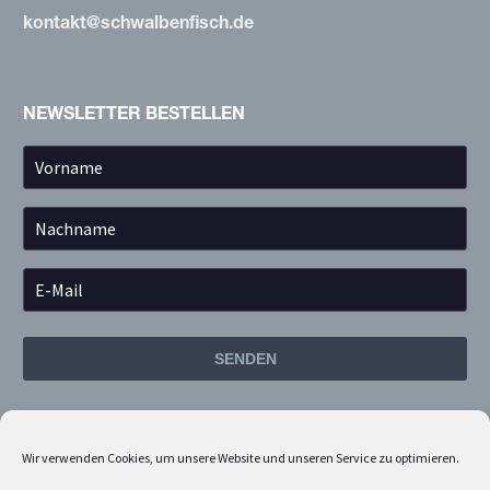
kontakt@schwalbenfisch.de
NEWSLETTER BESTELLEN
SENDEN
Unser Newsletter erscheint ca. alle 8-12 Wochen und bietet
Informationen rund um das Thema
Wir verwenden Cookies, um unsere Website und unseren Service zu optimieren.
Unternehmenskommunikation und Markenführung sowie