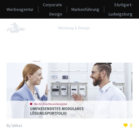
Corporate
Stuttgart-
Werbeagentur
Markenführung
Design
Ludwigsburg
0
By lakkas