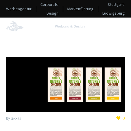
Corporate
Stuttgart-
Werbeagentur
Markenführung
Design
Ludwigsburg
0
By lakkas