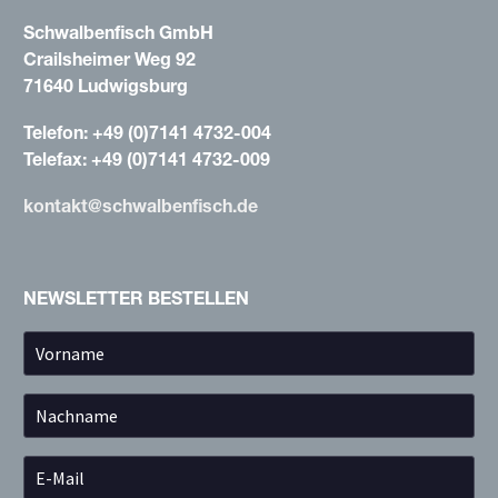
Schwalbenfisch GmbH
Crailsheimer Weg 92
71640 Ludwigsburg
Telefon: +49 (0)7141 4732-004
Telefax: +49 (0)7141 4732-009
kontakt@schwalbenfisch.de
NEWSLETTER BESTELLEN