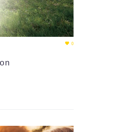
0
ion