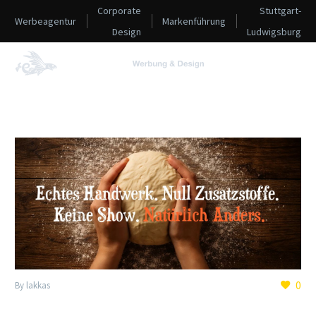
Corporate
Stuttgart-
Werbeagentur
Markenführung
Design
Ludwigsburg
0
By lakkas