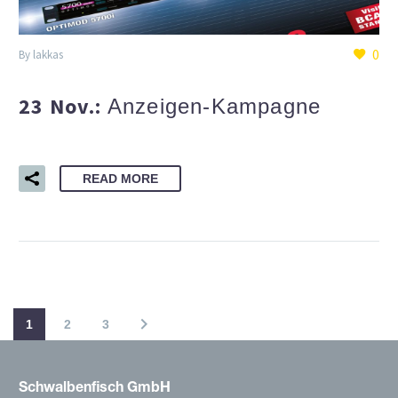
0
By lakkas
23 Nov.:
Anzeigen-Kampagne
READ MORE
1
2
3
Schwalbenfisch GmbH