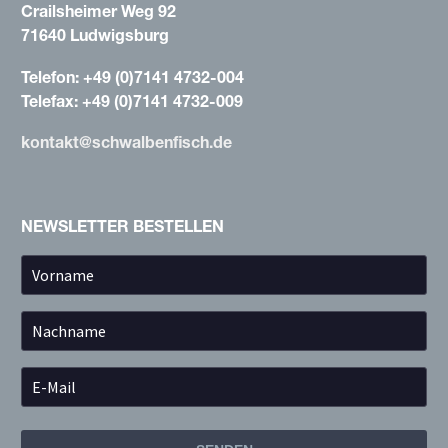
Crailsheimer Weg 92
71640 Ludwigsburg
Telefon: +49 (0)7141 4732-004
Telefax: +49 (0)7141 4732-009
kontakt@schwalbenfisch.de
NEWSLETTER BESTELLEN