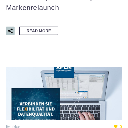
Markenrelaunch
READ MORE
0
By lakkas