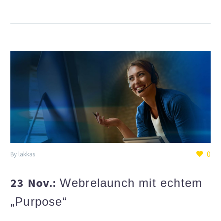
0
By lakkas
23 Nov.:
Webrelaunch mit echtem
„Purpose“