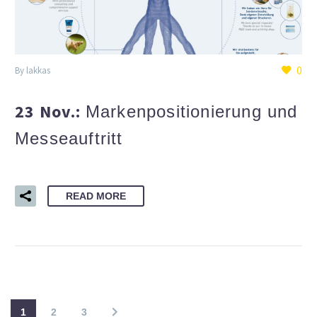
0
By lakkas
23 Nov.:
Markenpositionierung und
Messeauftritt
READ MORE
1
2
3