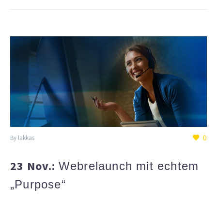
0
By lakkas
23 Nov.:
Webrelaunch mit echtem
„Purpose“