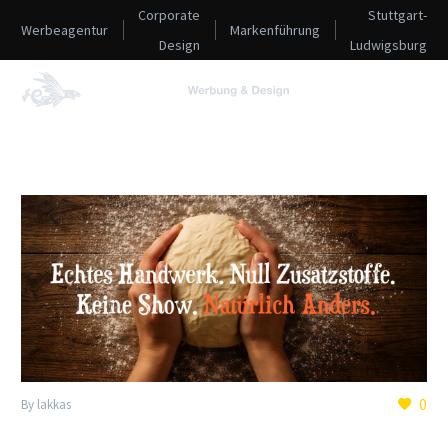
Corporate
Stuttgart-
Werbeagentur
Markenführung
Design
Ludwigsburg
0
By lakkas