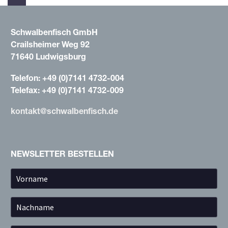
Schwalbenfisch GmbH
Crailsheimer Weg 92
71640 Ludwigsburg
Telefon: +49 (0)7141 4732-004
Telefax: +49 (0)7141 4732-009
kontakt@schwalbenfisch.de
NEWSLETTER BESTELLEN