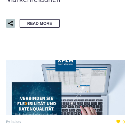
READ MORE
0
By lakkas